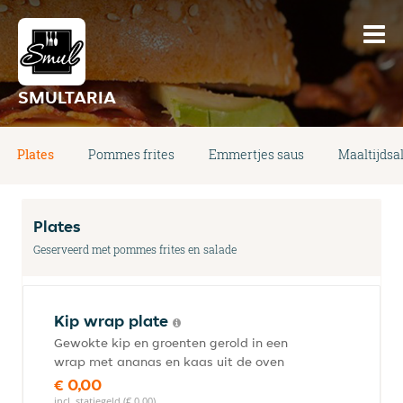
SMULTARIA
Plates
Pommes frites
Emmertjes saus
Maaltijdsa
Plates
Geserveerd met pommes frites en salade
Kip wrap plate
Gewokte kip en groenten gerold in een
wrap met ananas en kaas uit de oven
€ 0,00
incl. statiegeld (€ 0,00)